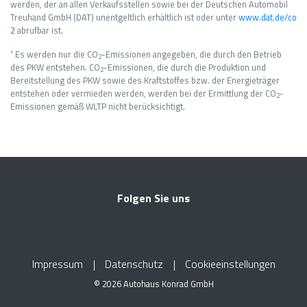
werden, der an allen Verkaufsstellen sowie bei der Deutschen Automobil
Treuhand GmbH (DAT) unentgeltlich erhältlich ist oder unter
www.dat.de/co
2
abrufbar ist.
¹ Es werden nur die CO
-Emissionen angegeben, die durch den Betrieb
2
des PKW entstehen. CO
-Emissionen, die durch die Produktion und
2
Bereitstellung des PKW sowie des Kraftstoffes bzw. der Energieträger
entstehen oder vermieden werden, werden bei der Ermittlung der CO
-
2
Emissionen gemäß WLTP nicht berücksichtigt.
Folgen Sie uns
Impressum
Datenschutz
Cookieeinstellungen
© 2026 Autohaus Konrad GmbH