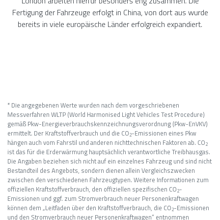
London arbeiten hierfür besonders eng zusammen. Die
Fertigung der Fahrzeuge erfolgt in China, von dort aus wurde
bereits in viele europäische Länder erfolgreich expandiert.
* Die angegebenen Werte wurden nach dem vorgeschriebenen
Messverfahren WLTP (World Harmonised Light Vehicles Test Procedure)
gemäß Pkw-Energieverbrauchskennzeichnungsverordnung (Pkw-EnVKV)
ermittelt. Der Kraftstoffverbrauch und die CO
-Emissionen eines Pkw
2
hängen auch vom Fahrstil und anderen nichttechnischen Faktoren ab. CO
2
ist das für die Erderwärmung hauptsächlich verantwortliche Treibhausgas.
Die Angaben beziehen sich nicht auf ein einzelnes Fahrzeug und sind nicht
Bestandteil des Angebots, sondern dienen allein Vergleichszwecken
zwischen den verschiedenen Fahrzeugtypen. Weitere Informationen zum
offiziellen Kraftstoffverbrauch, den offiziellen spezifischen CO
-
2
Emissionen und ggf. zum Stromverbrauch neuer Personenkraftwagen
können dem „Leitfaden über den Kraftstoffverbrauch, die CO
-Emissionen
2
und den Stromverbrauch neuer Personenkraftwagen“ entnommen