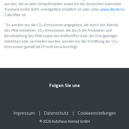
werden, der an allen Verkaufsstellen sowie bei der Deutschen Automobil
Treuhand GmbH (DAT) unentgeltlich erhältlich ist oder unter
www.dat.de/co
2
abrufbar ist.
¹ Es werden nur die CO
-Emissionen angegeben, die durch den Betrieb
2
des PKW entstehen. CO
-Emissionen, die durch die Produktion und
2
Bereitstellung des PKW sowie des Kraftstoffes bzw. der Energieträger
entstehen oder vermieden werden, werden bei der Ermittlung der CO
-
2
Emissionen gemäß WLTP nicht berücksichtigt.
Folgen Sie uns
Impressum
Datenschutz
Cookieeinstellungen
© 2026 Autohaus Konrad GmbH